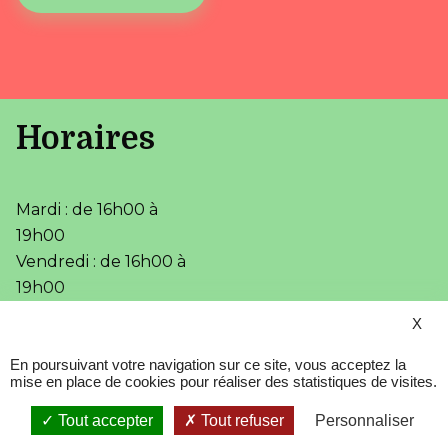
Horaires
Mardi : de 16h00 à
19h00
Vendredi : de 16h00 à
19h00
X
•
•
Accessibilité
Aide
•
Mentions légales
En poursuivant votre navigation sur ce site, vous acceptez la
•
Plan du site
mise en place de cookies pour réaliser des statistiques de visites.
•
Fièrement propulsé par
l'Adico
Tout accepter
Tout refuser
Personnaliser
Service Sécurisé