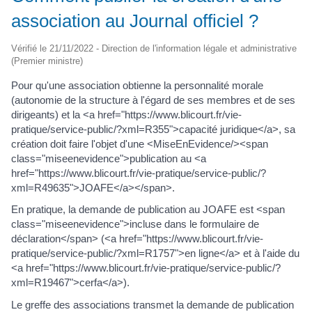
association au Journal officiel ?
Vérifié le 21/11/2022 - Direction de l'information légale et administrative
(Premier ministre)
Pour qu'une association obtienne la personnalité morale
(autonomie de la structure à l'égard de ses membres et de ses
dirigeants) et la <a href="https://www.blicourt.fr/vie-
pratique/service-public/?xml=R355">capacité juridique</a>, sa
création doit faire l'objet d'une <MiseEnEvidence/><span
class="miseenevidence">publication au <a
href="https://www.blicourt.fr/vie-pratique/service-public/?
xml=R49635">JOAFE</a></span>.
En pratique, la demande de publication au JOAFE est <span
class="miseenevidence">incluse dans le formulaire de
déclaration</span> (<a href="https://www.blicourt.fr/vie-
pratique/service-public/?xml=R1757">en ligne</a> et à l'aide du
<a href="https://www.blicourt.fr/vie-pratique/service-public/?
xml=R19467">cerfa</a>).
Le greffe des associations transmet la demande de publication